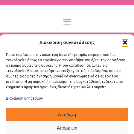
Διαχείριση συγκατάθεσης
Για να παρέχουμε την καλύτερη δυνατή εμπειρία, χρησιμοποιούμε
τεχνολογίες όπως τα cookies για την αποθήκευση ή/και την πρόσβαση
σε πληροφορίες της συσκευής. Η συγκατάθεση σε αυτές τις
(541) 754-3010
τεχνολογίες θα μας επιτρέψει να επεξεργαστούμε δεδομένα, όπως η
συμπεριφορά περιήγησης ή μοναδικά αναγνωριστικά σε αυτόν τον
welcome@example.com
ιστότοπο. Η μη παροχή ή η ανάκληση της συγκατάθεσης ενδέχεται να
επηρεάσει αρνητικά ορισμένες δυνατότητες και λειτουργίες.
Διαχείριση υπηρεσιών
Αποδοχή
Απόρριψη