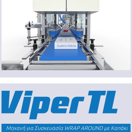
Μηχανή για Συσκευασία WRAP AROUND με Καπάκι