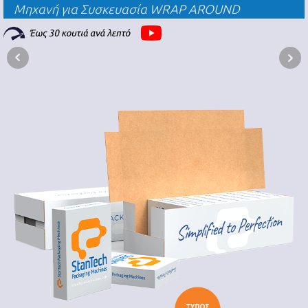
Μηχανή για Συσκευασία WRAP AROUND