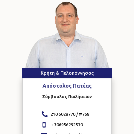
Κρήτη & Πελοπόννησος
Απόστολος
Πατέας
Σύμβουλος Πωλήσεων
210 6028770 / #
768
+
306956292530