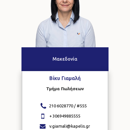
Μακεδονία
Βίκυ
Γιαμαλή
Τμήμα Πωλήσεων
210 6028770 / #
555
+
306949885555
v.giamali@kapelis.gr