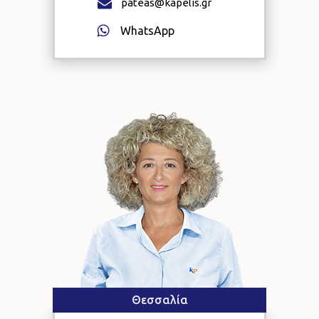
pateas@kapelis.gr
WhatsApp
Θεσσαλία