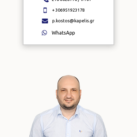
+
306951923178
p.kostos@kapelis.gr
WhatsApp