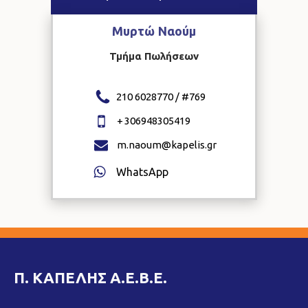
Μυρτώ
Ναούμ
Τμήμα Πωλήσεων
210 6028770 / #
769
+
306948305419
m.naoum@kapelis.gr
WhatsApp
Π. ΚΑΠΕΛΗΣ Α.Ε.Β.Ε.