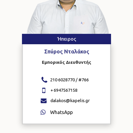
Ήπειρος
Σπύρος
Νταλάκος
Εμπορικός Διευθυντής
210 6028770 / #
766
+
6947567158
dalakos@kapelis.gr
WhatsApp