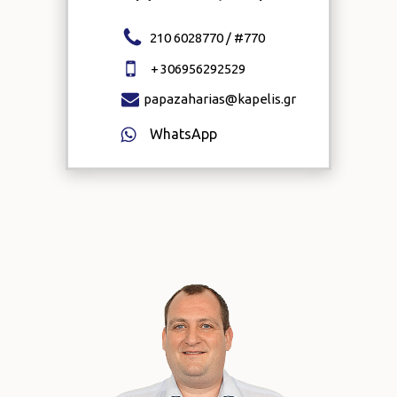
210 6028770 / #
770
+
306956292529
papazaharias@kapelis.gr
WhatsApp