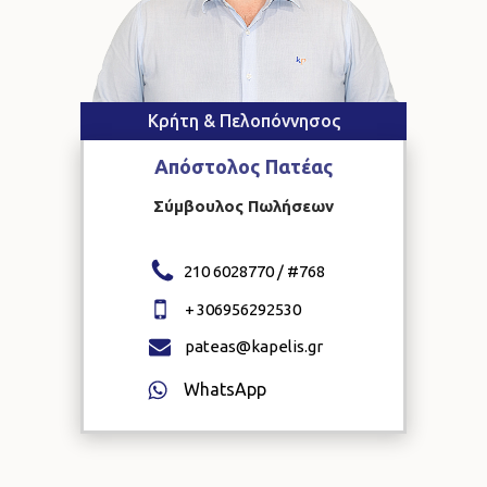
Κρήτη & Πελοπόννησος
Απόστολος
Πατέας
Σύμβουλος Πωλήσεων
210 6028770 / #
768
+
306956292530
pateas@kapelis.gr
WhatsApp