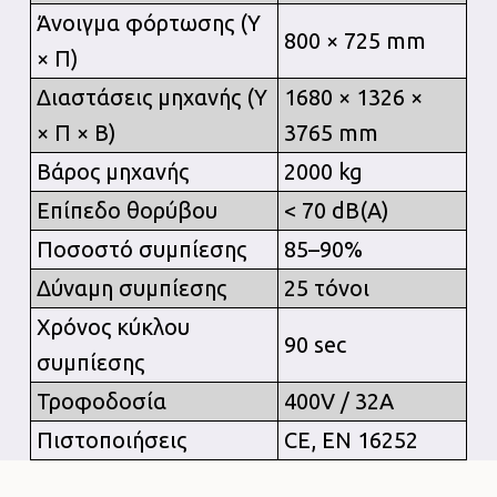
Άνοιγμα φόρτωσης (Υ
800 × 725 mm
× Π)
Διαστάσεις μηχανής (Υ
1680 × 1326 ×
× Π × Β)
3765 mm
Βάρος μηχανής
2000 kg
Επίπεδο θορύβου
< 70 dB(A)
Ποσοστό συμπίεσης
85–90%
Δύναμη συμπίεσης
25 τόνοι
Χρόνος κύκλου
90 sec
συμπίεσης
Τροφοδοσία
400V / 32A
Πιστοποιήσεις
CE, EN 16252