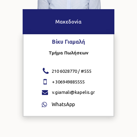
Μακεδονία
Βίκυ
Γιαμαλή
Τμήμα Πωλήσεων
210 6028770 / #
555
+
306949885555
v.giamali@kapelis.gr
WhatsApp