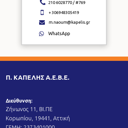
210 6028770 / #
769
+
306948305419
m.naoum@kapelis.gr
WhatsApp
Π. ΚΑΠΕΛΗΣ Α.Ε.Β.Ε.
Διεύθυνση:
Ζήνωνος 11, ΒΙ.ΠΕ
Κορωπίου, 19441, Αττική
ΓΕΜΗ: 2373401000