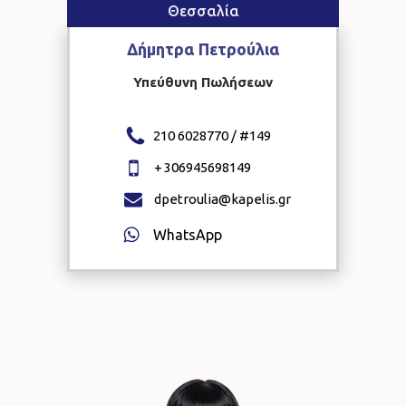
Θεσσαλία
Δήμητρα
Πετρούλια
Υπεύθυνη Πωλήσεων
210 6028770 / #
149
+
306945698149
dpetroulia@kapelis.gr
WhatsApp