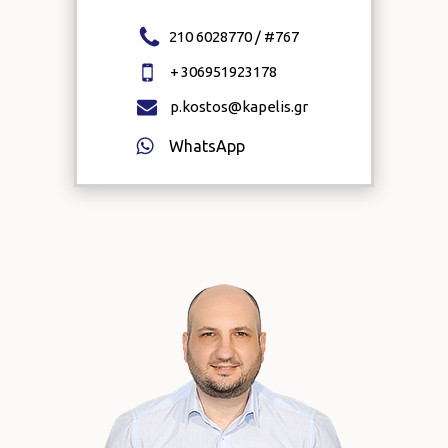
210 6028770 / #
767
+
306951923178
p.kostos@kapelis.gr
WhatsApp