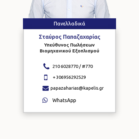
Πανελλαδικά
Σταύρος
Παπαζαχαρίας
Υπεύθυνος Πωλήσεων
Βιομηχανικού Εξοπλισμού
210 6028770 / #
770
+
306956292529
papazaharias@kapelis.gr
WhatsApp