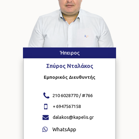
Ήπειρος
Σπύρος
Νταλάκος
Εμπορικός Διευθυντής
210 6028770 / #
766
+
6947567158
dalakos@kapelis.gr
WhatsApp