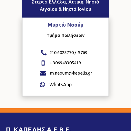
Στερεά Ελλάδα, Αττική, Νησιά
Αιγαίου & Νησιά Ιονίου
Μυρτώ
Ναούμ
Τμήμα Πωλήσεων
210 6028770 / #
769
+
306948305419
m.naoum@kapelis.gr
WhatsApp
Π. ΚΑΠΕΛΗΣ Α.Ε.Β.Ε.