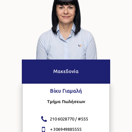
Μακεδονία
Βίκυ
Γιαμαλή
Τμήμα Πωλήσεων
210 6028770 / #
555
+
306949885555