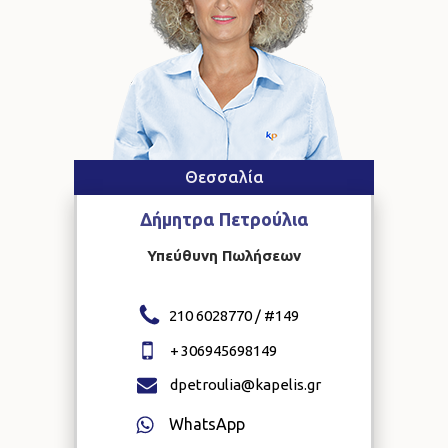
Θεσσαλία
Δήμητρα
Πετρούλια
Υπεύθυνη Πωλήσεων
210 6028770 / #
149
+
306945698149
dpetroulia@kapelis.gr
WhatsApp