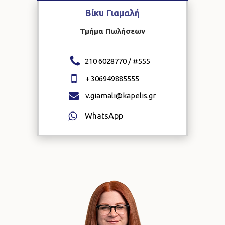
Βίκυ
Γιαμαλή
Τμήμα Πωλήσεων
210 6028770 / #
555
+
306949885555
v.giamali@kapelis.gr
WhatsApp