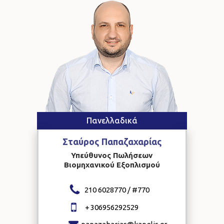
Πανελλαδικά
Σταύρος
Παπαζαχαρίας
Υπεύθυνος Πωλήσεων
Βιομηχανικού Εξοπλισμού
210 6028770 / #
770
+
306956292529