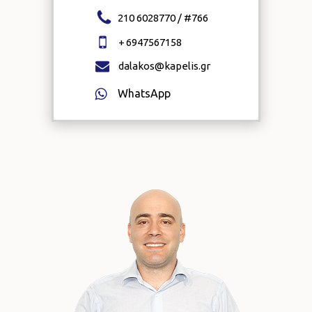
210 6028770 / #
766
+
6947567158
dalakos@kapelis.gr
WhatsApp