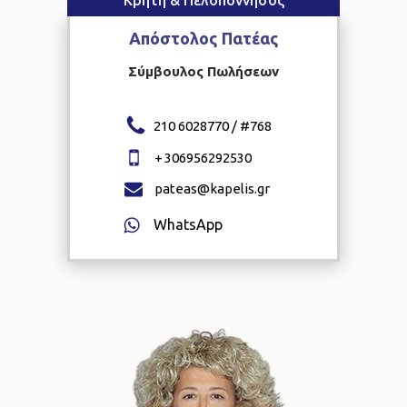
Κρήτη & Πελοπόννησος
Απόστολος
Πατέας
Σύμβουλος Πωλήσεων
210 6028770 / #
768
+
306956292530
pateas@kapelis.gr
WhatsApp