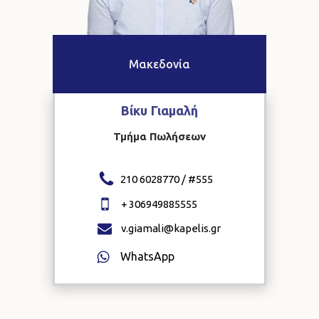
Μακεδονία
Βίκυ
Γιαμαλή
Τμήμα Πωλήσεων
210 6028770 / #
555
+
306949885555
v.giamali@kapelis.gr
WhatsApp