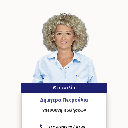
Θεσσαλία
Δήμητρα
Πετρούλια
Υπεύθυνη Πωλήσεων
210 6028770 / #
149