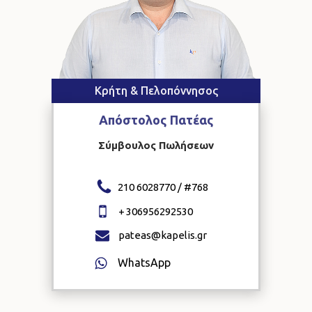
Κρήτη & Πελοπόννησος
Απόστολος
Πατέας
Σύμβουλος Πωλήσεων
210 6028770 / #
768
+
306956292530
pateas@kapelis.gr
WhatsApp