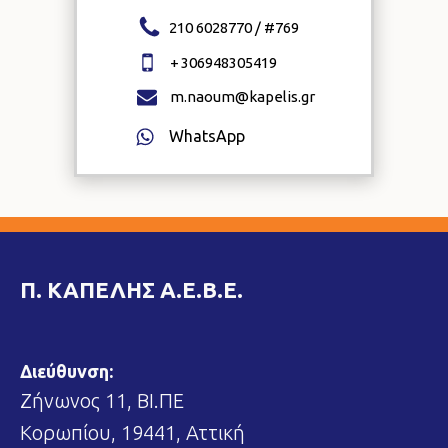
210 6028770 / #
769
+
306948305419
m.naoum@kapelis.gr
WhatsApp
Π. ΚΑΠΕΛΗΣ Α.Ε.Β.Ε.
Διεύθυνση:
Ζήνωνος 11, ΒΙ.ΠΕ
Κορωπίου, 19441, Αττική