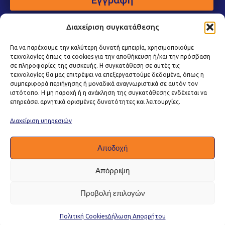
Διαχείριση συγκατάθεσης
Για να παρέχουμε την καλύτερη δυνατή εμπειρία, χρησιμοποιούμε
τεχνολογίες όπως τα cookies για την αποθήκευση ή/και την πρόσβαση
σε πληροφορίες της συσκευής. Η συγκατάθεση σε αυτές τις
τεχνολογίες θα μας επιτρέψει να επεξεργαστούμε δεδομένα, όπως η
συμπεριφορά περιήγησης ή μοναδικά αναγνωριστικά σε αυτόν τον
ιστότοπο. Η μη παροχή ή η ανάκληση της συγκατάθεσης ενδέχεται να
επηρεάσει αρνητικά ορισμένες δυνατότητες και λειτουργίες.
Διαχείριση υπηρεσιών
Αποδοχή
Απόρριψη
Προβολή επιλογών
Πολιτική Προστασίας Δεδομένων
|
Πολιτική Cookies
|
Όροι Χρήσης
|
Πολιτική Ποιότητας
Πολιτική Cookies
Δήλωση Απορρήτου
Copyright © 2026 Kapelis Packaging