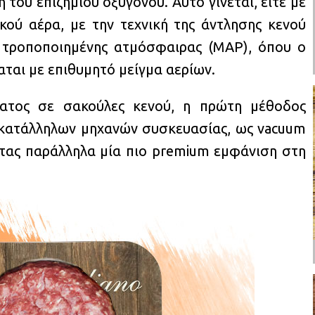
η του επιζήμιου οξυγόνου. Αυτό γίνεται, είτε με
ού αέρα, με την τεχνική της άντλησης κενού
α τροποποιημένης ατμόσφαιρας (MAP), όπου ο
ται με επιθυμητό μείγμα αερίων.
έατος σε σακούλες κενού, η πρώτη μέθοδος
 κατάλληλων μηχανών συσκευασίας, ως vacuum
ντας παράλληλα μία πιο premium εμφάνιση στη