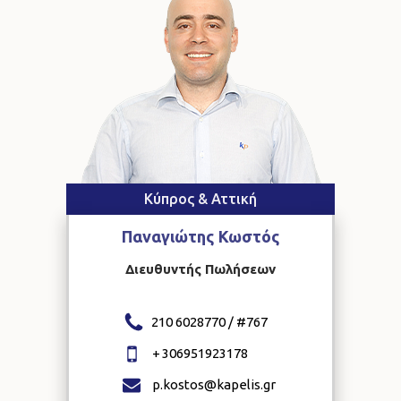
Κύπρος & Αττική
Παναγιώτης
Κωστός
Διευθυντής Πωλήσεων
210 6028770 / #
767
+
306951923178
p.kostos@kapelis.gr