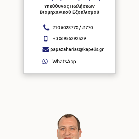
Υπεύθυνος Πωλήσεων
Βιομηχανικού Εξοπλισμού
210 6028770 / #
770
+
306956292529
papazaharias@kapelis.gr
WhatsApp