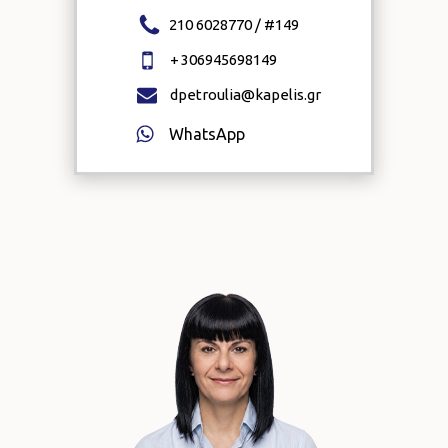
210 6028770 / #
149
+
306945698149
dpetroulia@kapelis.gr
WhatsApp