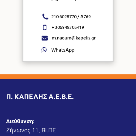
210 6028770 / #
769
+
306948305419
m.naoum@kapelis.gr
WhatsApp
Π. ΚΑΠΕΛΗΣ Α.Ε.Β.Ε.
Διεύθυνση:
Ζήνωνος 11, ΒΙ.ΠΕ