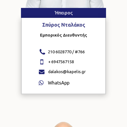
Ήπειρος
Σπύρος
Νταλάκος
Εμπορικός Διευθυντής
210 6028770 / #
766
+
6947567158
dalakos@kapelis.gr
WhatsApp