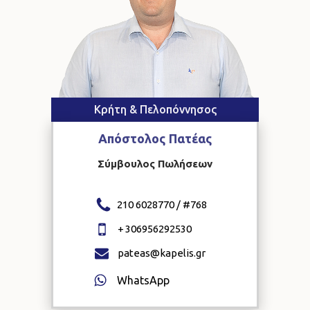
Κρήτη & Πελοπόννησος
Απόστολος
Πατέας
Σύμβουλος Πωλήσεων
210 6028770 / #
768
+
306956292530
pateas@kapelis.gr
WhatsApp