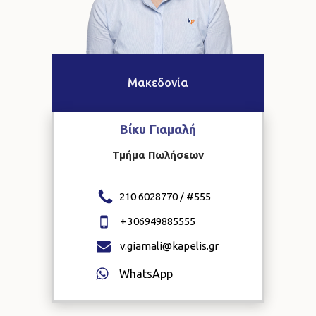
Μακεδονία
Βίκυ
Γιαμαλή
Τμήμα Πωλήσεων
210 6028770 / #
555
+
306949885555
v.giamali@kapelis.gr
WhatsApp