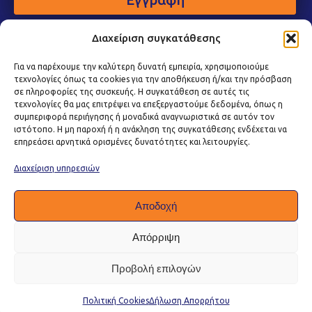
Διαχείριση συγκατάθεσης
Για να παρέχουμε την καλύτερη δυνατή εμπειρία, χρησιμοποιούμε
τεχνολογίες όπως τα cookies για την αποθήκευση ή/και την πρόσβαση
σε πληροφορίες της συσκευής. Η συγκατάθεση σε αυτές τις
τεχνολογίες θα μας επιτρέψει να επεξεργαστούμε δεδομένα, όπως η
συμπεριφορά περιήγησης ή μοναδικά αναγνωριστικά σε αυτόν τον
ιστότοπο. Η μη παροχή ή η ανάκληση της συγκατάθεσης ενδέχεται να
επηρεάσει αρνητικά ορισμένες δυνατότητες και λειτουργίες.
Διαχείριση υπηρεσιών
Αποδοχή
Απόρριψη
Προβολή επιλογών
Πολιτική Προστασίας Δεδομένων
|
Πολιτική Cookies
|
Όροι Χρήσης
|
Πολιτική Ποιότητας
Πολιτική Cookies
Δήλωση Απορρήτου
Copyright © 2026 Kapelis Packaging