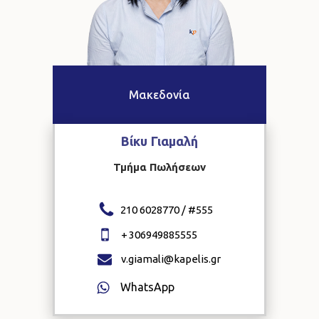
Μακεδονία
Βίκυ
Γιαμαλή
Τμήμα Πωλήσεων
210 6028770 / #
555
+
306949885555
v.giamali@kapelis.gr
WhatsApp