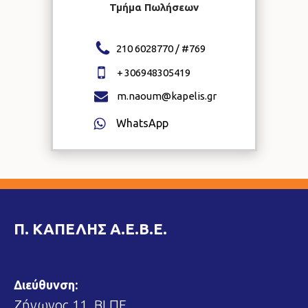
Τμήμα Πωλήσεων
210 6028770 / #
769
+
306948305419
m.naoum@kapelis.gr
WhatsApp
Π. ΚΑΠΕΛΗΣ Α.Ε.Β.Ε.
Διεύθυνση:
Ζήνωνος 11, ΒΙ.ΠΕ