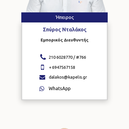
Ήπειρος
Σπύρος
Νταλάκος
Εμπορικός Διευθυντής
210 6028770 / #
766
+
6947567158
dalakos@kapelis.gr
WhatsApp