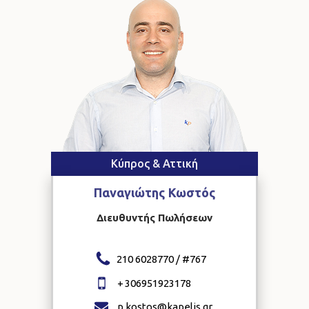
Κύπρος & Αττική
Παναγιώτης
Κωστός
Διευθυντής Πωλήσεων
210 6028770 / #
767
+
306951923178
p.kostos@kapelis.gr