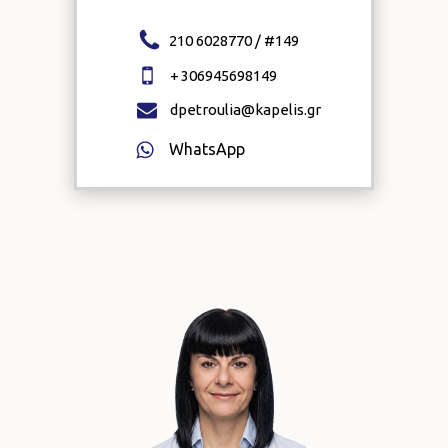
210 6028770 / #
149
+
306945698149
dpetroulia@kapelis.gr
WhatsApp