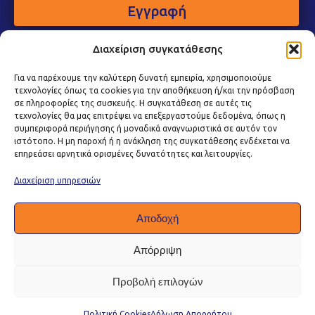
Εγγραφή
Διαχείριση συγκατάθεσης
Για να παρέχουμε την καλύτερη δυνατή εμπειρία, χρησιμοποιούμε
τεχνολογίες όπως τα cookies για την αποθήκευση ή/και την πρόσβαση
σε πληροφορίες της συσκευής. Η συγκατάθεση σε αυτές τις
τεχνολογίες θα μας επιτρέψει να επεξεργαστούμε δεδομένα, όπως η
συμπεριφορά περιήγησης ή μοναδικά αναγνωριστικά σε αυτόν τον
ιστότοπο. Η μη παροχή ή η ανάκληση της συγκατάθεσης ενδέχεται να
επηρεάσει αρνητικά ορισμένες δυνατότητες και λειτουργίες.
Διαχείριση υπηρεσιών
Αποδοχή
Απόρριψη
Προβολή επιλογών
Πολιτική Προστασίας Δεδομένων
|
Πολιτική Cookies
|
Όροι Χρήσης
|
Πολιτική Ποιότητας
Πολιτική Cookies
Δήλωση Απορρήτου